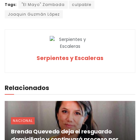
Tags:
"El Mayo" Zambada
culpable
Joaquin Guzmán López
Serpientes y Escaleras
Relacionados
NACIONAL
Brenda Quevedo deja el resguardo
domiciliario y continuará proceso por