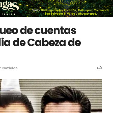
queo de cuentas
lia de Cabeza de
A
in
Noticias
A