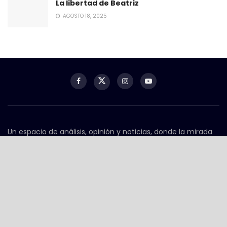
La libertad de Beatriz
AGOSTO 18, 2025
Un espacio de análisis, opinión y noticias, donde la mirada
crítica y el contexto importan. Aquí se conectan los temas
que marcan la agenda nacional e internacional, con
profundidad, claridad y perspectiva.
Contacto
contacto@serpientesyescaleras.mx
WhatsApp