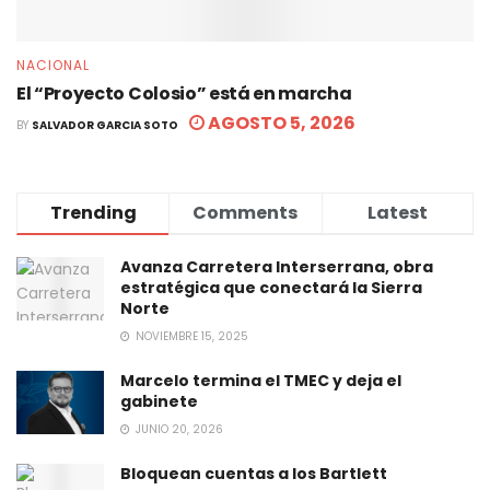
NACIONAL
El “Proyecto Colosio” está en marcha
AGOSTO 5, 2026
BY
SALVADOR GARCIA SOTO
Trending
Comments
Latest
Avanza Carretera Interserrana, obra
estratégica que conectará la Sierra
Norte
NOVIEMBRE 15, 2025
Marcelo termina el TMEC y deja el
gabinete
JUNIO 20, 2026
Bloquean cuentas a los Bartlett