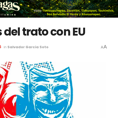
 del trato con EU
5
A
in
Salvador Garcia Soto
A