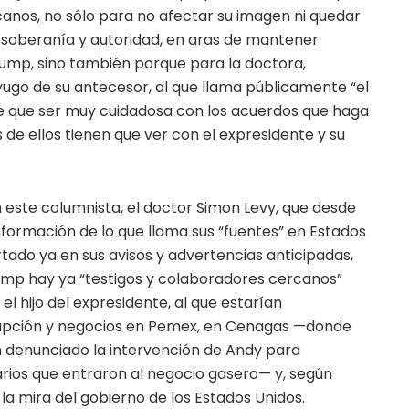
canos, no sólo para no afectar su imagen ni quedar
oberanía y autoridad, en aras de mantener
rump, sino también porque para la doctora,
ugo de su antecesor, al que llama públicamente “el
e que ser muy cuidadosa con los acuerdos que haga
e ellos tienen que ver con el expresidente y su
on este columnista, el doctor Simon Levy, que desde
ormación de lo que llama sus “fuentes” en Estados
rtado ya en sus avisos y advertencias anticipadas,
ump hay ya “testigos y colaboradores cercanos”
l hijo del expresidente, al que estarían
rupción y negocios en Pemex, en Cenagas —donde
 denunciado la intervención de Andy para
rios que entraron al negocio gasero— y, según
n la mira del gobierno de los Estados Unidos.