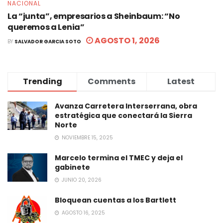
NACIONAL
La “junta”, empresarios a Sheinbaum: “No
queremos a Lenia”
AGOSTO 1, 2026
BY
SALVADOR GARCIA SOTO
Trending
Comments
Latest
Avanza Carretera Interserrana, obra
estratégica que conectará la Sierra
Norte
NOVIEMBRE 15, 2025
Marcelo termina el TMEC y deja el
gabinete
JUNIO 20, 2026
Bloquean cuentas a los Bartlett
AGOSTO 16, 2025