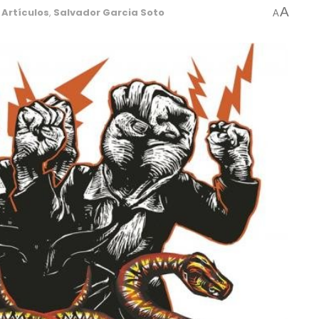
A
Artículos
,
Salvador Garcia Soto
A