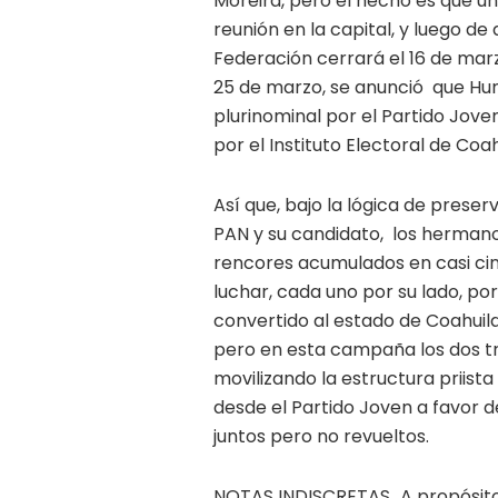
Moreira, pero el hecho es que u
reunión en la capital, y luego de 
Federación cerrará el 16 de marz
25 de marzo, se anunció que Hu
plurinominal por el Partido Jove
por el Instituto Electoral de Coah
Así que, bajo la lógica de prese
PAN y su candidato, los hermanos
rencores acumulados en casi cin
luchar, cada uno por su lado, por 
convertido al estado de Coahuila
pero en esta campaña los dos t
movilizando la estructura priis
desde el Partido Joven a favor d
juntos pero no revueltos.
NOTAS INDISCRETAS…A propósito d