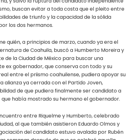
erna, y salvo la ruptura del candidato independiente
ismo, buscan evitar a toda costa que el pleito entre
lidades de triunfo y la capacidad de la sólida
 por los dos hermanos.
me quién, a principios de marzo, cuando ya era el
ubernatura de Coahuila, buscó a Humberto Moreira y
nte de la Ciudad de México para buscar una
nte ex gobernador, que conserva con todo y su
real entre el priismo coahuilense, pudiera apoyar su
la alianza ya cerrada con el Partido Joven,
ibilidad de que pudiera finalmente ser candidato a
te que había mostrado su hermano el gobernador.
encuentro entre Riquelme y Humberto, celebrado
ciudad, al que también asistieron Eduardo Olmos y
negociación del candidato estuvo avalada por Rubén