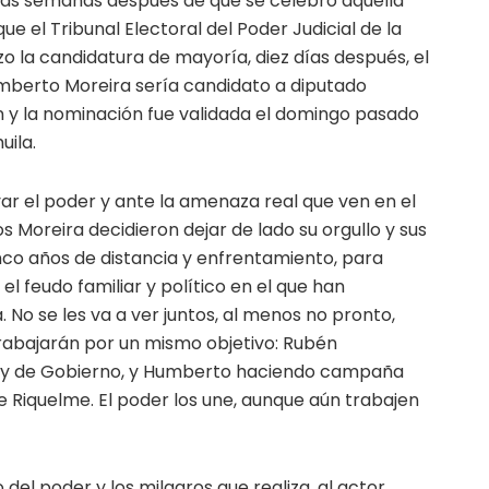
nas semanas después de que se celebró aquella
que el Tribunal Electoral del Poder Judicial de la
o la candidatura de mayoría, diez días después, el
mberto Moreira sería candidato a diputado
n y la nominación fue validada el domingo pasado
uila.
rvar el poder y ante la amenaza real que ven en el
 Moreira decidieron dejar de lado su orgullo y sus
co años de distancia y enfrentamiento, para
el feudo familiar y político en el que han
. No se les va a ver juntos, al menos no pronto,
rabajarán por un mismo objetivo: Rubén
ta y de Gobierno, y Humberto haciendo campaña
e Riquelme. El poder los une, aunque aún trabajen
el poder y los milagros que realiza, al actor