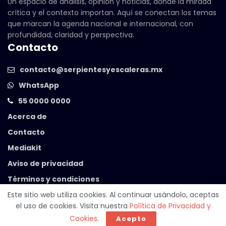
Un espacio de análisis, opinión y noticias, donde la mirada
crítica y el contexto importan. Aquí se conectan los temas
que marcan la agenda nacional e internacional, con
profundidad, claridad y perspectiva.
Contacto
contacto@serpientesyescaleras.mx
WhatsApp
55 0000 0000
Acerca de
Contacto
Mediakit
Aviso de privacidad
Términos y condiciones
Este sitio web utiliza cookies. Al continuar usándolo, aceptas
el uso de cookies. Visita nuestra
Política de Privacidad y
© 2025 Serpientes y Escaleras. Powered by
99 Degrees
.
Cookies
.
Acepto