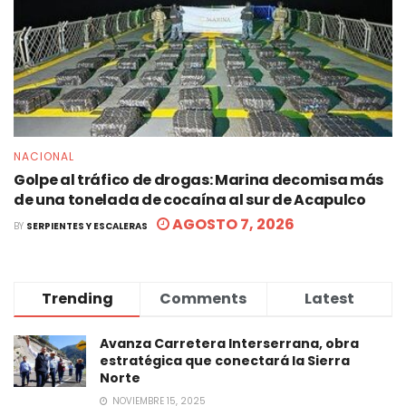
NACIONAL
Golpe al tráfico de drogas: Marina decomisa más
de una tonelada de cocaína al sur de Acapulco
AGOSTO 7, 2026
BY
SERPIENTES Y ESCALERAS
Trending
Comments
Latest
Avanza Carretera Interserrana, obra
estratégica que conectará la Sierra
Norte
NOVIEMBRE 15, 2025