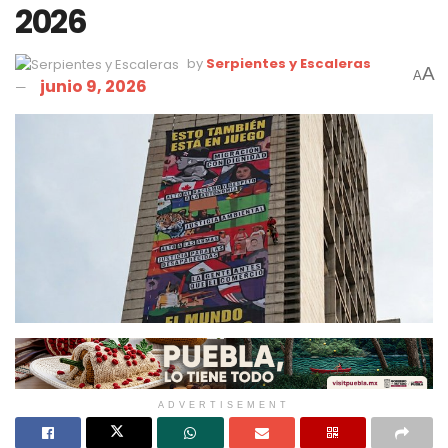
2026
by
Serpientes y Escaleras
A
A
junio 9, 2026
ADVERTISEMENT