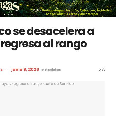
co se desacelera a
regresa al rango
junio 9, 2026
A
as
in
Noticias
A