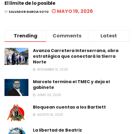
El límite de lo posible
MAYO 19, 2026
BY
SALVADOR GARCIA SOTO
Trending
Comments
Latest
Avanza Carretera Interserrana, obra
estratégica que conectará la Sierra
Norte
NOVIEMBRE 15, 2025
Marcelo termina el TMEC y deja el
gabinete
JUNIO 20, 2026
Bloquean cuentas a los Bartlett
AGOSTO 16, 2025
La libertad de Beatriz