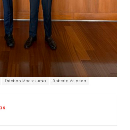
Esteban Moctezuma
Roberto Velasco
as