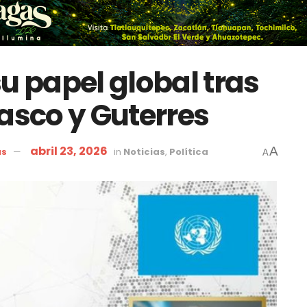
u papel global tras
asco y Guterres
abril 23, 2026
A
as
in
Noticias
,
Política
A