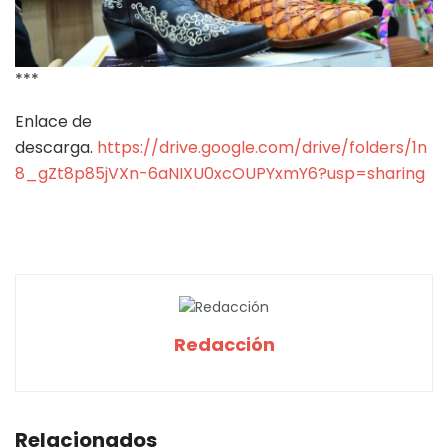
***
Enlace de
descarga.
https://drive.google.com/drive/folders/1n
8_gZt8p85jVXn-6aNIXU0xcOUPYxmY6?usp=sharing
Redacción
Relacionados