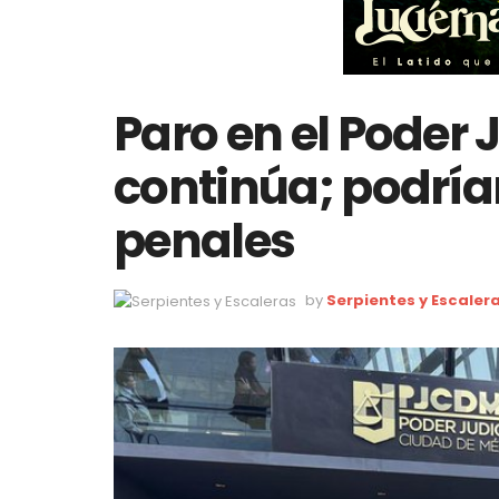
Paro en el Poder
continúa; podría
penales
by
Serpientes y Escaler