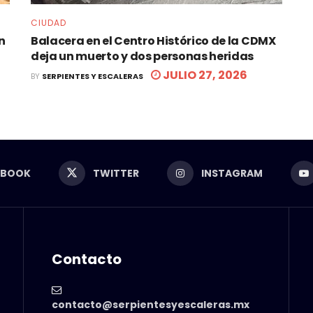
CIUDAD
n
Balacera en el Centro Histórico de la CDMX
deja un muerto y dos personas heridas
JULIO 27, 2026
BY
SERPIENTES Y ESCALERAS
EBOOK
TWITTER
INSTAGRAM
Contacto
contacto@serpientesyescaleras.mx