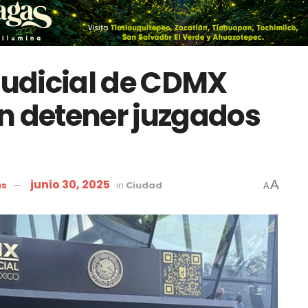
 Judicial de CDMX
n detener juzgados
junio 30, 2025
A
as
in
Ciudad
A