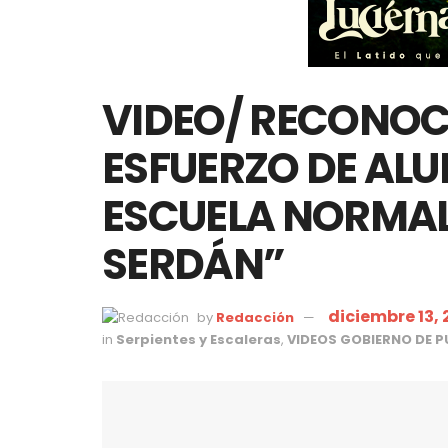
VIDEO/ RECONO
ESFUERZO DE ALU
ESCUELA NORMAL
SERDÁN”
diciembre 13, 
by
Redacción
in
Serpientes y Escaleras
,
VIDEOS GOBIERNO DE P