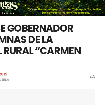
CE GOBERNADOR
MNAS DE LA
 RURAL “CARMEN
2019
A
A
UEBLA