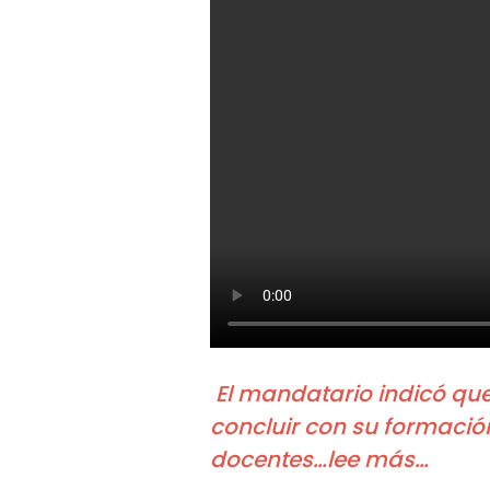
El mandatario indicó qu
concluir con su formació
docentes…lee más…