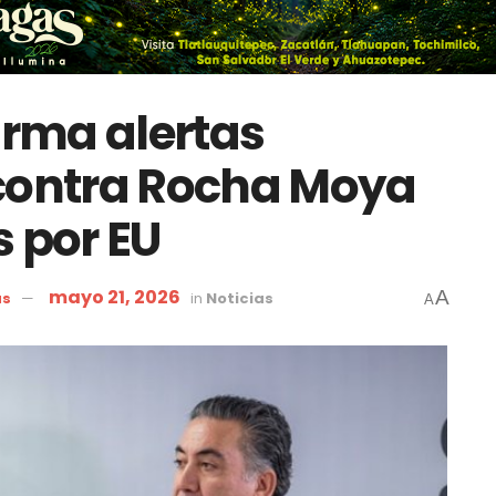
rma alertas
 contra Rocha Moya
s por EU
mayo 21, 2026
A
as
in
Noticias
A