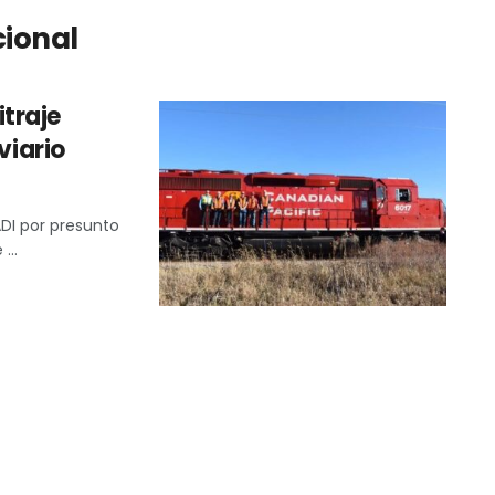
cional
traje
viario
ADI por presunto
...