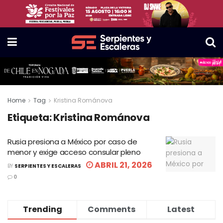
Home
Tag
Kristina Románova
Etiqueta:
Kristina Románova
Rusia presiona a México por caso de
menor y exige acceso consular pleno
ABRIL 21, 2026
BY
SERPIENTES Y ESCALERAS
0
Trending
Comments
Latest