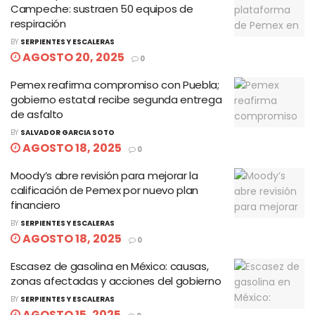
Campeche: sustraen 50 equipos de
respiración
BY
SERPIENTES Y ESCALERAS
AGOSTO 20, 2025
0
Pemex reafirma compromiso con Puebla;
gobierno estatal recibe segunda entrega
de asfalto
BY
SALVADOR GARCIA SOTO
AGOSTO 18, 2025
0
Moody’s abre revisión para mejorar la
calificación de Pemex por nuevo plan
financiero
BY
SERPIENTES Y ESCALERAS
AGOSTO 18, 2025
0
Escasez de gasolina en México: causas,
zonas afectadas y acciones del gobierno
BY
SERPIENTES Y ESCALERAS
AGOSTO 15, 2025