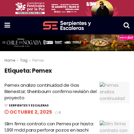
Home
Tag
Pemex
Etiqueta:
Pemex
Pemex analiza continuidad de Gas
Bienestar; Sheinbaum confirma revisión del
proyecto
BY
SERPIENTES Y ESCALERAS
OCTUBRE 2, 2025
0
Slim firma contrato con Pemex por hasta
1,991 mdd para perforar pozos en Ixachi