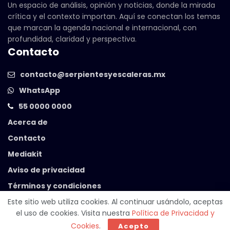
Un espacio de análisis, opinión y noticias, donde la mirada
crítica y el contexto importan. Aquí se conectan los temas
que marcan la agenda nacional e internacional, con
profundidad, claridad y perspectiva.
Contacto
contacto@serpientesyescaleras.mx
WhatsApp
55 0000 0000
Acerca de
Contacto
Mediakit
Aviso de privacidad
Términos y condiciones
Este sitio web utiliza cookies. Al continuar usándolo, aceptas
el uso de cookies. Visita nuestra
Política de Privacidad y
© 2025 Serpientes y Escaleras. Powered by
99 Degrees
.
Cookies
.
Acepto