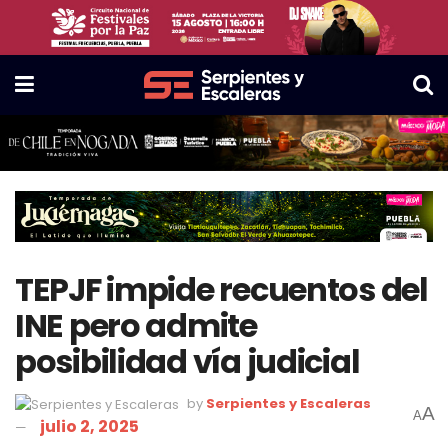
TEPJF impide recuentos del
INE pero admite
posibilidad vía judicial
by
Serpientes y Escaleras
A
A
julio 2, 2025