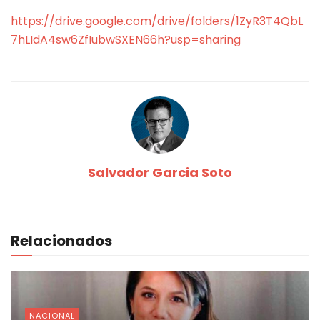
https://drive.google.com/drive/folders/1ZyR3T4QbL
7hLIdA4sw6ZfIubwSXEN66h?usp=sharing
Salvador Garcia Soto
Relacionados
NACIONAL