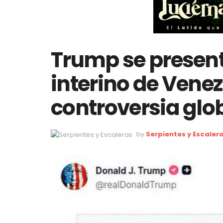
Trump se presen
interino de Vene
controversia glo
by
Serpientes y Escaler