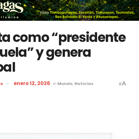
ta como “presidente
zuela” y genera
bal
enero 12, 2026
A
as
in
Mundo
,
Noticias
A