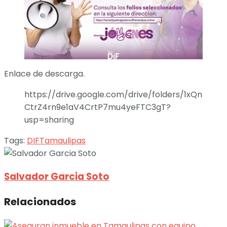
Enlace de descarga.
https://drive.google.com/drive/folders/1xQn
CtrZ4rn9e1aV4CrtP7mu4yeFTC3gT?
usp=sharing
Tags:
DIF
Tamaulipas
Salvador Garcia Soto
Relacionados