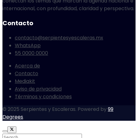
conectan los temas que marcan la agenda nacional e
internacional, con profundidad, claridad y perspectiva.
Contacto
contacto@serpientesyescaleras.mx
WhatsApp
55 0000 0000
Acerca de
Contacto
Mediakit
Aviso de privacidad
Términos y condiciones
© 2025 Serpientes y Escaleras. Powered by
99
Degrees
.