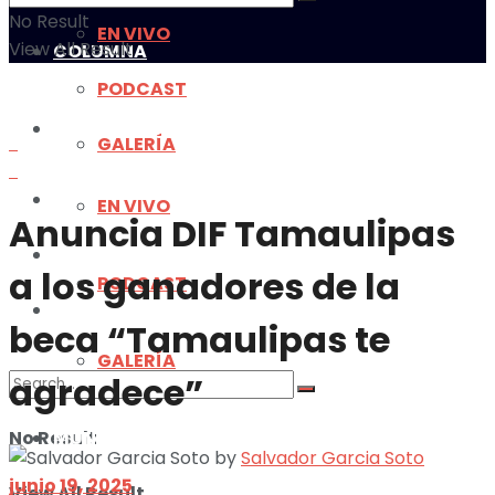
No Result
EN VIVO
View All Result
COLUMNA
PODCAST
MULTIMEDIA
GALERÍA
MUNDO
EN VIVO
Anuncia DIF Tamaulipas
ILUSTRACIONES
a los ganadores de la
PODCAST
DEPORTES
beca “Tamaulipas te
GALERÍA
agradece”
No Result
MUNDO
by
Salvador Garcia Soto
junio 19, 2025
View All Result