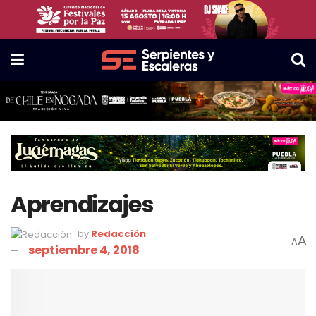
Aprendizajes
by
Redacción
A
A
septiembre 4, 2018