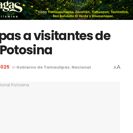
as a visitantes de
 Potosina
2025
A
in
Gobierno de Tamaulipas
,
Nacional
A