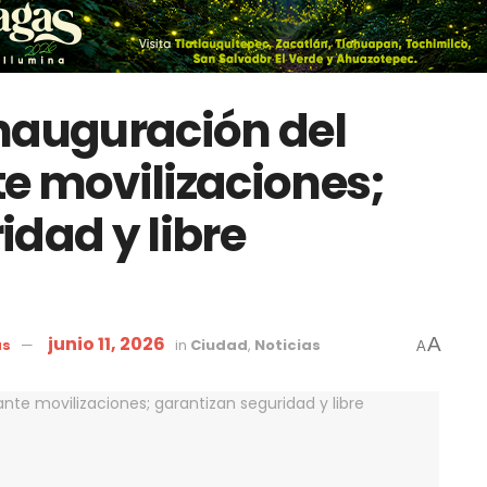
nauguración del
e movilizaciones;
idad y libre
junio 11, 2026
A
as
in
Ciudad
,
Noticias
A