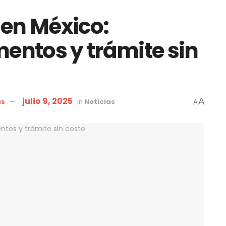
en México:
mentos y trámite sin
julio 9, 2025
A
as
in
Noticias
A