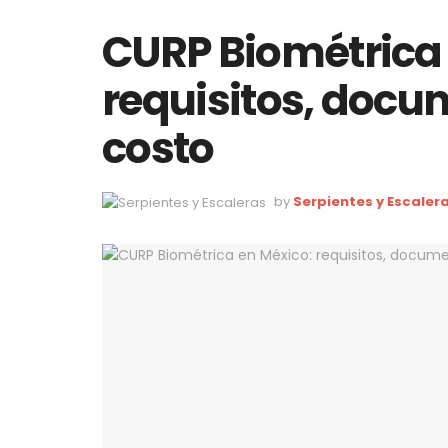
CURP Biométrica 
requisitos, docu
costo
by
Serpientes y Escaler