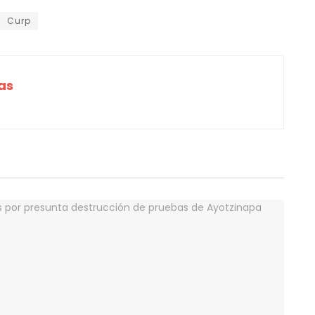
Curp
as