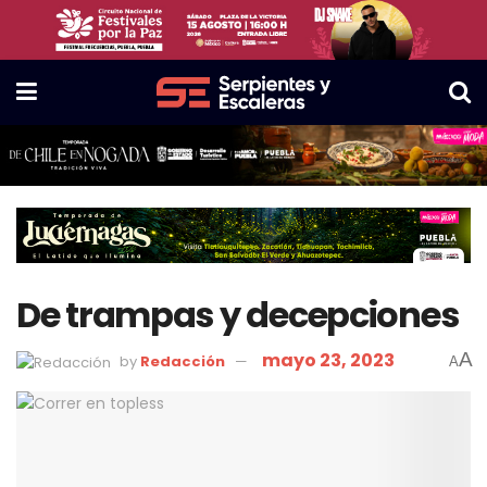
De trampas y decepciones
mayo 23, 2023
A
by
Redacción
A