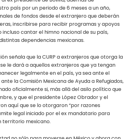
ro país por un periodo de 6 meses a un año,
onales de fondos desde el extranjero que deberán
eras, inscribirse para recibir programas y apoyos
 incluso cantar el himno nacional de su país,
distintas dependencias mexicanas.
ión señala que la CURP a extranjeros que otorga la
se le dará a aquellos extranjeros que ya tengan
manecer legalmente en el país, ya sea ante el
o ante la Comisión Mexicana de Ayuda a Refugiados,
ado oficialmente si, más allá del asilo político que
embre, y que el presidente López Obrador y el
ron aquí que se lo otorgaron “por razones
ámite legal iniciado por el ex mandatario para
n territorio mexicano.
bertad no sólo para moverse en México y ahora con