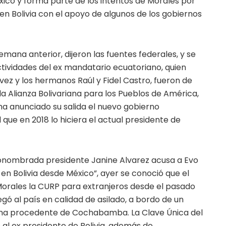
xico y forma parte de los intentos de Morales por
 en Bolivia con el apoyo de algunos de los gobiernos
emana anterior, dijeron las fuentes federales, y se
actividades del ex mandatario ecuatoriano, quien
ez y los hermanos Raúl y Fidel Castro, fueron de
a Alianza Bolivariana para los Pueblos de América,
ha anunciado su salida el nuevo gobierno
 que en 2018 lo hiciera el actual presidente de
tonombrada presidente Janine Alvarez acusa a Evo
 en Bolivia desde México”, ayer se conoció que el
orales la CURP para extranjeros desde el pasado
gó al país en calidad de asilado, a bordo de un
ana procedente de Cochabamba. La Clave Única del
 al ex presidente de Bolivia, además de