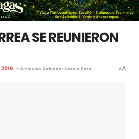
RREA SE REUNIERON
 2019
A
in
Artículos
,
Salvador Garcia Soto
A