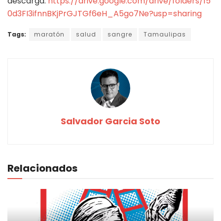
descarga.
https://drive.google.com/drive/folders/15
0d3FI3ifnnBKjPrGJTGf6eH_A5go7Ne?usp=sharing
Tags:
maratón
salud
sangre
Tamaulipas
Salvador Garcia Soto
Relacionados