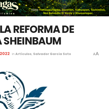
 LA REFORMA DE
A SHEINBAUM
 2022
A
in
Artículos
,
Salvador Garcia Soto
A