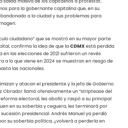
salida masiva de los capitalinos a protestar,
os para la gobernante capitalina que, en su
abandonado a la ciudad y sus problemas para
imagen.
sculo ciudadano” que se mostró en su mayor parte
tal, confirma la idea de que la
CDMX
está perdida
en las elecciones de 2021 sufrieron un revés
a a lo que viene en 2024 se muestran en riesgo de
hasta las nacionales.
mizan y atacan el presidente y la jefa de Gobierno
ez Obrador llamó ofensivamente un “striptease del
reforma electoral, les abolló y raspó a su principal
iguen en su soberbia y ceguera, les terminará por
 sucesión presidencial. Andrés Manuel ya perdió
por su soberbia política; ¿volverá a perderla en