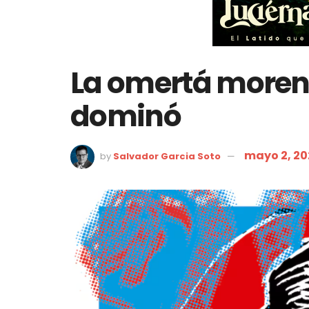
La omertá morenis
dominó
mayo 2, 2
by
Salvador Garcia Soto