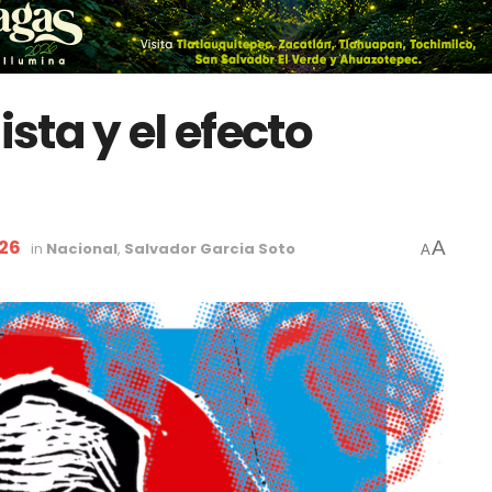
ta y el efecto
026
A
in
Nacional
,
Salvador Garcia Soto
A