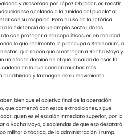
spaldada y asesorada por López Obrador, es resistir
adounidense apelando a la “unidad del pueblo” al
tar con su respaldo. Pero el uso de la retórica
ora la existencia de un amplio sector de los
do con proteger a narcopolíticos, es en realidad
onde lo que realmente le preocupa a Sheinbaum, a
enistas: que saben que si entregan a Rocha Moya y
n un efecto dominó en el que la caída de esas 10
en cadena en la que caerían muchos más
a credibilidad y la imagen de su movimiento
ben bien que el objetivo final de la operación
co, que comenzó con estas extradiciones, sigue
or, quien es el escalón inmediato superior, por lo
gar a Rocha Moya, a sabiendas de que eso desatará
po militar o táctica, de la administración Trump.