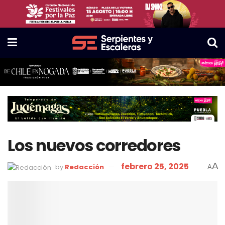
Los nuevos corredores
febrero 25, 2025
A
by
Redacción
A