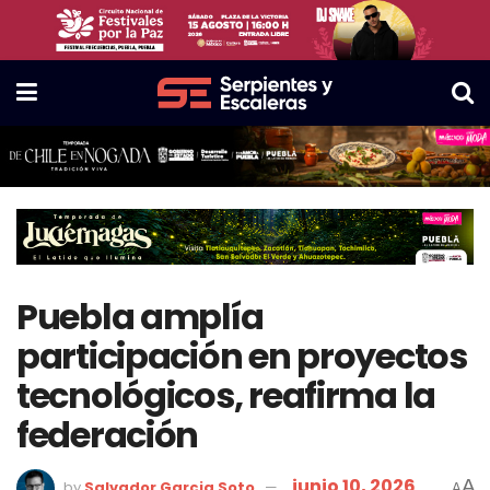
Puebla amplía
participación en proyectos
tecnológicos, reafirma la
federación
junio 10, 2026
A
by
Salvador Garcia Soto
A