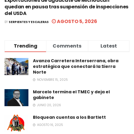
Exportaciones de aguacate de Michoacán
quedan en pausa tras suspensión de inspecciones
del USDA
AGOSTO 5, 2026
BY
SERPIENTES Y ESCALERAS
Trending
Comments
Latest
Avanza Carretera Interserrana, obra
estratégica que conectará la Sierra
Norte
NOVIEMBRE 15, 2025
Marcelo termina el TMEC y deja el
gabinete
JUNIO 20, 2026
Bloquean cuentas a los Bartlett
AGOSTO 16, 2025