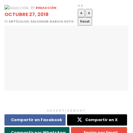
A
A
BY
REDACCIÓN
A
A
OCTUBRE 27, 2018
IN
ARTÍCULOS
,
SALVADOR GARCIA SOTO
Reset
ADVERTISEMENT
Compartir en Facebook
Compartir en X
Compartir por WhatsApp
Enviar por Email