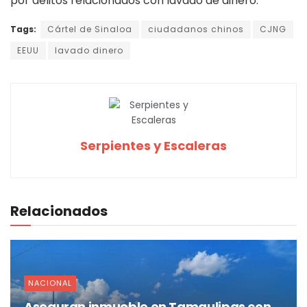
por delitos relacionados con lavado de dinero.
Tags:
Cártel de Sinaloa
ciudadanos chinos
CJNG
EEUU
lavado dinero
Serpientes y Escaleras
Relacionados
NACIONAL
Aseguran inmueble en Tamaulipas con